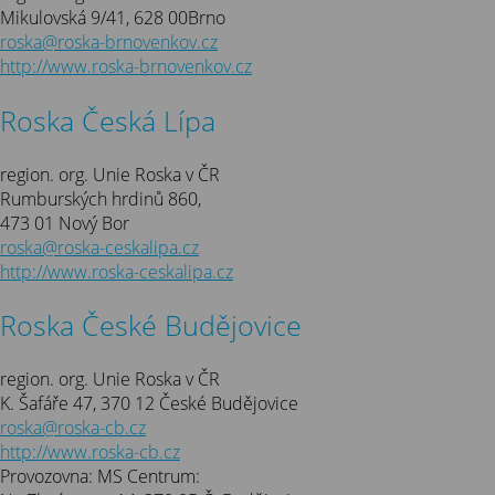
Mikulovská 9/41, 628 00Brno
roska@roska-brnovenkov.cz
http://www.roska-brnovenkov.cz
Roska Česká Lípa
region. org. Unie Roska v ČR
Rumburských hrdinů 860,
473 01 Nový Bor
roska@roska-ceskalipa.cz
http://www.roska-ceskalipa.cz
Roska České Budějovice
region. org. Unie Roska v ČR
K. Šafáře 47, 370 12 České Budějovice
roska@roska-cb.cz
http://www.roska-cb.cz
Provozovna: MS Centrum: