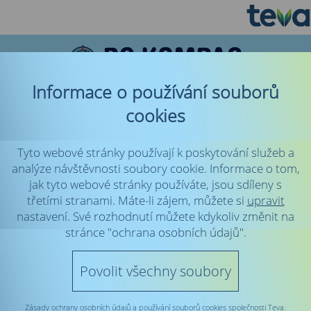
Informace o používání souborů
cookies
Tyto webové stránky používají k poskytování služeb a
analýze návštěvnosti soubory cookie. Informace o tom,
Previous
Next
jak tyto webové stránky používáte, jsou sdíleny s
třetími stranami. Máte-li zájem, můžete si
upravit
Kontakty
nastavení. Své rozhodnutí můžete kdykoliv změnit na
stránce "ochrana osobních údajů".
Roska Beroun
Povolit všechny soubory
region. org. Unie Roska v ČR
Za Vodou 440, 266 01 Beroun 3
masaradova@seznam.cz
Zásady ochrany osobních údajů a používání souborů cookies společnosti Teva.