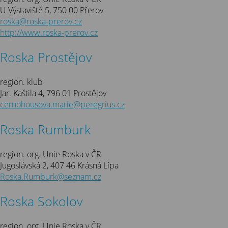
U Výstaviště 5, 750 00 Přerov
roska@roska-prerov.cz
http://www.roska-prerov.cz
Roska Prostějov
region. klub
Jar. Kaštila 4, 796 01 Prostějov
cernohousova.marie@peregrius.cz
Roska Rumburk
region. org. Unie Roska v ČR
Jugoslávská 2, 407 46 Krásná Lípa
Roska.Rumburk@seznam.cz
Roska Sokolov
region. org. Unie Roska v ČR