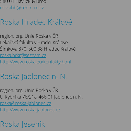
580 01 Havlíčkův Brod
roskahb@centrum.cz
Roska Hradec Králové
region. org. Unie Roska v ČR
Lékařská fakulta v Hradci Králové
Šimkova 870, 500 38 Hradec Králové
roska.hrkr@seznam.cz
http://www.roska.eu/kontakty.html
Roska Jablonec n. N.
region. org. Unie Roska v ČR
U Rybníka 76/21a, 466 01 Jablonec n. N.
roska@roska-jablonec.cz
http://www.roska-jablonec.cz
Roska Jeseník