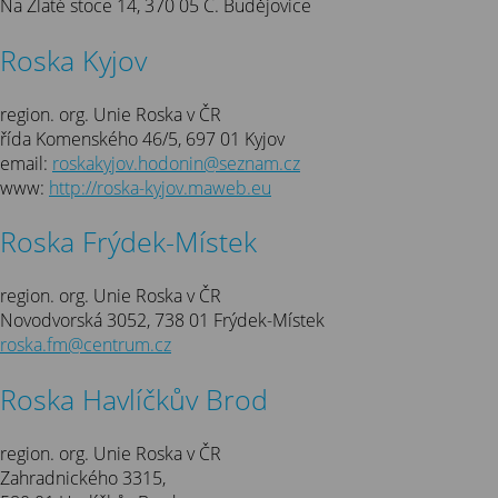
Na Zlaté stoce 14, 370 05 Č. Budějovice
Roska Kyjov
region. org. Unie Roska v ČR
řída Komenského 46/5, 697 01 Kyjov
email:
roskakyjov.hodonin@seznam.cz
www:
http://roska-kyjov.maweb.eu
Roska Frýdek-Místek
region. org. Unie Roska v ČR
Novodvorská 3052, 738 01 Frýdek-Místek
roska.fm@centrum.cz
Roska Havlíčkův Brod
region. org. Unie Roska v ČR
Zahradnického 3315,