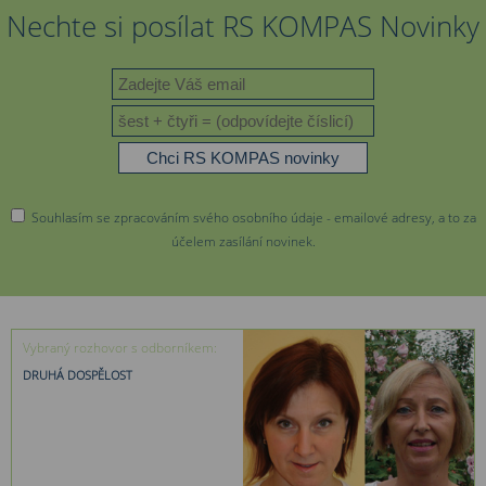
Nechte si posílat RS KOMPAS Novinky
Souhlasím se zpracováním svého osobního údaje - emailové adresy, a to za
účelem zasílání novinek.
Vybraný rozhovor s odborníkem:
DRUHÁ DOSPĚLOST