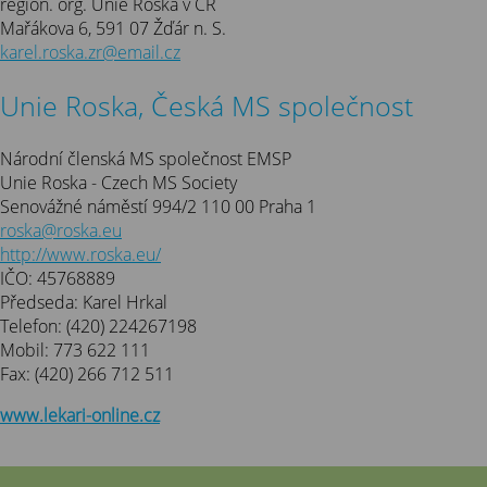
region. org. Unie Roska v ČR
Mařákova 6, 591 07 Žďár n. S.
karel.roska.zr@email.cz
Unie Roska, Česká MS společnost
Národní členská MS společnost EMSP
Unie Roska - Czech MS Society
Senovážné náměstí 994/2 110 00 Praha 1
roska@roska.eu
http://www.roska.eu/
IČO: 45768889
Předseda: Karel Hrkal
Telefon: (420) 224267198
Mobil: 773 622 111
Fax: (420) 266 712 511
www.lekari-online.cz