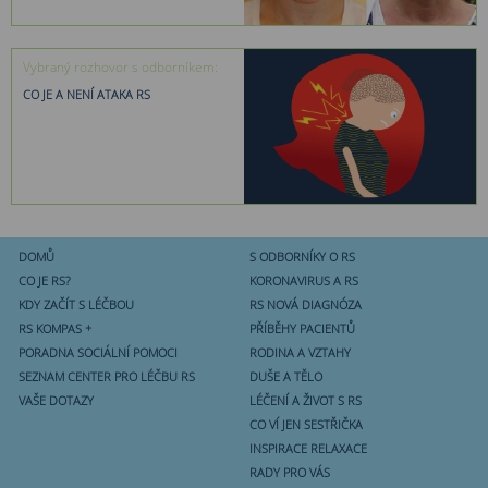
Vybraný rozhovor s odborníkem:
CO JE A NENÍ ATAKA RS
DOMŮ
S ODBORNÍKY O RS
CO JE RS?
KORONAVIRUS A RS
KDY ZAČÍT S LÉČBOU
RS NOVÁ DIAGNÓZA
RS KOMPAS +
PŘÍBĚHY PACIENTŮ
PORADNA SOCIÁLNÍ POMOCI
RODINA A VZTAHY
SEZNAM CENTER PRO LÉČBU RS
DUŠE A TĚLO
VAŠE DOTAZY
LÉČENÍ A ŽIVOT S RS
CO VÍ JEN SESTŘIČKA
INSPIRACE RELAXACE
RADY PRO VÁS