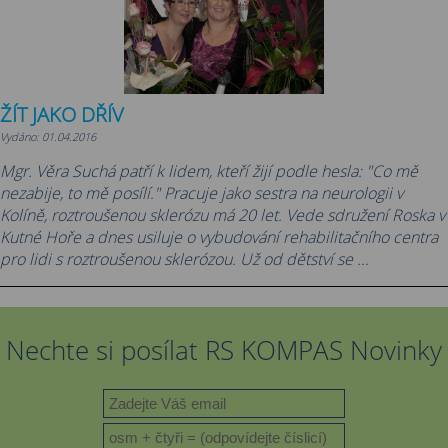
ŽÍT JAKO DŘÍV
Vydáno: 01.04.2016
Mgr. Věra Suchá patří k lidem, kteří žijí podle hesla: "Co mě
nezabije, to mě posílí." Pracuje jako sestra na neurologii v
Kolíně, roztroušenou sklerózu má 20 let. Vede sdružení Roska v
Kutné Hoře a dnes usiluje o vybudování rehabilitačního centra
pro lidi s roztroušenou sklerózou. Už od dětství se ...
Nechte si posílat RS KOMPAS Novinky