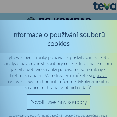
Informace o používání souborů
cookies
S ODBORNÍKY O RS
Tyto webové stránky používají k poskytování služeb a
KORONAVIRUS A RS
analýze návštěvnosti soubory cookie. Informace o tom,
RS NOVÁ DIAGNÓZA
jak tyto webové stránky používáte, jsou sdíleny s
PŘÍBĚHY PACIENTŮ
třetími stranami. Máte-li zájem, můžete si
upravit
RODINA A VZTAHY
nastavení. Své rozhodnutí můžete kdykoliv změnit na
stránce "ochrana osobních údajů".
DUŠE A TĚLO
LÉČENÍ A ŽIVOT S RS
Povolit všechny soubory
CO VÍ JEN SESTŘIČKA
INSPIRACE RELAXACE
RADY PRO VÁS
Zásady ochrany osobních údajů a používání souborů cookies společnosti Teva.