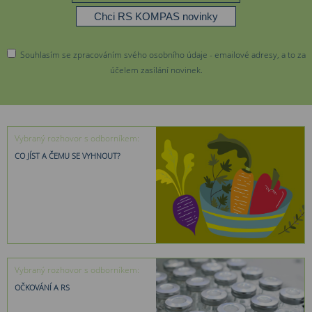
Souhlasím se zpracováním svého osobního údaje - emailové adresy, a to za
účelem zasílání novinek.
Vybraný rozhovor s odborníkem:
CO JÍST A ČEMU SE VYHNOUT?
Vybraný rozhovor s odborníkem:
OČKOVÁNÍ A RS