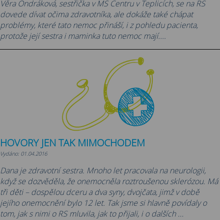
Věra Ondráková, sestřička v MS Centru v Teplicích, se na RS
dovede dívat očima zdravotníka, ale dokáže také chápat
problémy, které tato nemoc přináší, i z pohledu pacienta,
protože její sestra i maminka tuto nemoc mají....
HOVORY JEN TAK MIMOCHODEM
Vydáno: 01.04.2016
Dana je zdravotní sestra. Mnoho let pracovala na neurologii,
když se dozvěděla, že onemocněla roztroušenou sklerózou. Má
tři děti – dospělou dceru a dva syny, dvojčata, jimž v době
jejího onemocnění bylo 12 let. Tak jsme si hlavně povídaly o
tom, jak s nimi o RS mluvila, jak to přijali, i o dalších ...