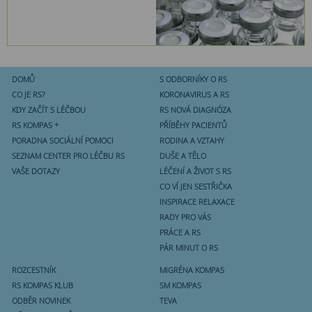
DOMŮ
S ODBORNÍKY O RS
CO JE RS?
KORONAVIRUS A RS
KDY ZAČÍT S LÉČBOU
RS NOVÁ DIAGNÓZA
RS KOMPAS +
PŘÍBĚHY PACIENTŮ
PORADNA SOCIÁLNÍ POMOCI
RODINA A VZTAHY
SEZNAM CENTER PRO LÉČBU RS
DUŠE A TĚLO
VAŠE DOTAZY
LÉČENÍ A ŽIVOT S RS
CO VÍ JEN SESTŘIČKA
INSPIRACE RELAXACE
RADY PRO VÁS
PRÁCE A RS
PÁR MINUT O RS
ROZCESTNÍK
MIGRÉNA KOMPAS
RS KOMPAS KLUB
SM KOMPAS
ODBĚR NOVINEK
TEVA