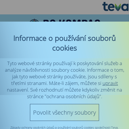
Informace o používání souborů
cookies
S ODBORNÍKY O RS
Tyto webové stránky používají k poskytování služeb a
KORONAVIRUS A RS
analýze návštěvnosti soubory cookie. Informace o tom,
RS NOVÁ DIAGNÓZA
jak tyto webové stránky používáte, jsou sdíleny s
PŘÍBĚHY PACIENTŮ
třetími stranami. Máte-li zájem, můžete si
upravit
RODINA A VZTAHY
nastavení. Své rozhodnutí můžete kdykoliv změnit na
stránce "ochrana osobních údajů".
Rodina a já
Mateřství
Povolit všechny soubory
DUŠE A TĚLO
LÉČENÍ A ŽIVOT S RS
Zásady ochrany osobních údajů a používání souborů cookies společnosti Teva.
CO VÍ JEN SESTŘIČKA