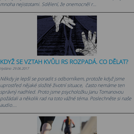
mnoha nejistotami. Sdělení, že onemocněl r...
KDYŽ SE VZTAH KVŮLI RS ROZPADÁ. CO DĚLAT?
Vydáno: 29.06.2017
Někdy je lepší se poradit s odborníkem, protože když jsme
uprostřed nějaké složité životní situace, často nemáme ten
správný nadhled. Proto jsme psycholožku Janu Tomanovou
požádali a několik rad na toto vážné téma. Poslechněte si naše
audio....