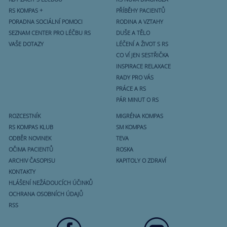
RS KOMPAS +
PŘÍBĚHY PACIENTŮ
PORADNA SOCIÁLNÍ POMOCI
RODINA A VZTAHY
SEZNAM CENTER PRO LÉČBU RS
DUŠE A TĚLO
VAŠE DOTAZY
LÉČENÍ A ŽIVOT S RS
CO VÍ JEN SESTŘIČKA
INSPIRACE RELAXACE
RADY PRO VÁS
PRÁCE A RS
PÁR MINUT O RS
ROZCESTNÍK
MIGRÉNA KOMPAS
RS KOMPAS KLUB
SM KOMPAS
ODBĚR NOVINEK
TEVA
OČIMA PACIENTŮ
ROSKA
ARCHIV ČASOPISU
KAPITOLY O ZDRAVÍ
KONTAKTY
HLÁŠENÍ NEŽÁDOUCÍCH ÚČINKŮ
OCHRANA OSOBNÍCH ÚDAJŮ
RSS