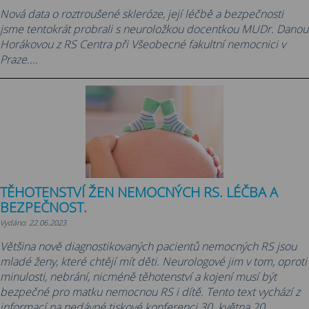
Nová data o roztroušené skleróze, její léčbě a bezpečnosti
jsme tentokrát probrali s neuroložkou docentkou MUDr. Danou
Horákovou z RS Centra při Všeobecné fakultní nemocnici v
Praze....
TĚHOTENSTVÍ ŽEN NEMOCNÝCH RS. LÉČBA A
BEZPEČNOST.
Vydáno: 22.06.2023
Většina nově diagnostikovaných pacientů nemocných RS jsou
mladé ženy, které chtějí mít děti. Neurologové jim v tom, oproti
minulosti, nebrání, nicméně těhotenství a kojení musí být
bezpečné pro matku nemocnou RS i dítě. Tento text vychází z
informací na nedávné tiskové konferenci 30. května 20...