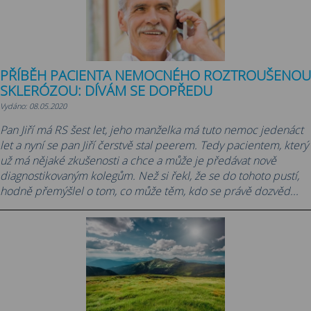
PŘÍBĚH PACIENTA NEMOCNÉHO ROZTROUŠENOU
SKLERÓZOU: DÍVÁM SE DOPŘEDU
Vydáno: 08.05.2020
Pan Jiří má RS šest let, jeho manželka má tuto nemoc jedenáct
let a nyní se pan Jiří čerstvě stal peerem. Tedy pacientem, který
už má nějaké zkušenosti a chce a může je předávat nově
diagnostikovaným kolegům. Než si řekl, že se do tohoto pustí,
hodně přemýšlel o tom, co může těm, kdo se právě dozvěd...