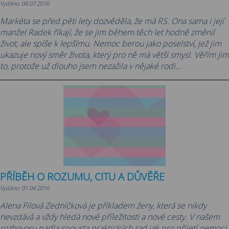
Vydáno: 08.07.2016
Markéta se před pěti lety dozvěděla, že má RS. Ona sama i její
manžel Radek říkají, že se jim během těch let hodně změnil
život, ale spíše k lepšímu. Nemoc berou jako poselství, jež jim
ukazuje nový směr života, který pro ně má větší smysl. Věřím jim
to, protože už dlouho jsem nezažila v nějaké rodi...
PŘÍBĚH O ROZUMU, CITU A DŮVĚŘE
Vydáno: 01.04.2016
Alena Filová Zedníčková je příkladem ženy, která se nikdy
nevzdává a vždy hledá nové příležitosti a nové cesty. V našem
rozhovoru padla spousta praktických rad jak pro přijetí nemoci,