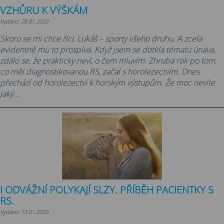
VZHŮRU K VÝŠKÁM
Vydáno: 28.01.2020
Skoro se mi chce říci, Lukáš – sporty všeho druhu. A zcela
evidentně mu to prospívá. Když jsem se dotkla tématu únava,
zdálo se, že prakticky neví, o čem mluvím. Zhruba rok po tom,
co měl diagnostikovanou RS, začal s horolezectvím. Dnes
přechází od horolezectví k horským výstupům. Že moc nevíte
jaký...
I ODVÁŽNÍ POLYKAJÍ SLZY. PŘÍBĚH PACIENTKY S
RS.
Vydáno: 13.01.2020