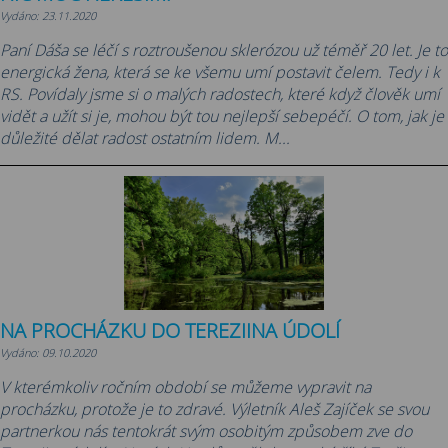
Vydáno: 23.11.2020
Paní Dáša se léčí s roztroušenou sklerózou už téměř 20 let. Je to
energická žena, která se ke všemu umí postavit čelem. Tedy i k
RS. Povídaly jsme si o malých radostech, které když člověk umí
vidět a užít si je, mohou být tou nejlepší sebepéčí. O tom, jak je
důležité dělat radost ostatním lidem. M...
NA PROCHÁZKU DO TEREZIINA ÚDOLÍ
Vydáno: 09.10.2020
V kterémkoliv ročním období se můžeme vypravit na
procházku, protože je to zdravé. Výletník Aleš Zajíček se svou
partnerkou nás tentokrát svým osobitým způsobem zve do