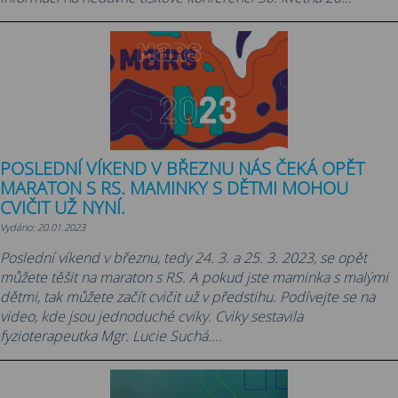
POSLEDNÍ VÍKEND V BŘEZNU NÁS ČEKÁ OPĚT
MARATON S RS. MAMINKY S DĚTMI MOHOU
CVIČIT UŽ NYNÍ.
Vydáno: 20.01.2023
Poslední víkend v březnu, tedy 24. 3. a 25. 3. 2023, se opět
můžete těšit na maraton s RS. A pokud jste maminka s malými
dětmi, tak můžete začít cvičit už v předstihu. Podívejte se na
video, kde jsou jednoduché cviky. Cviky sestavila
fyzioterapeutka Mgr. Lucie Suchá....