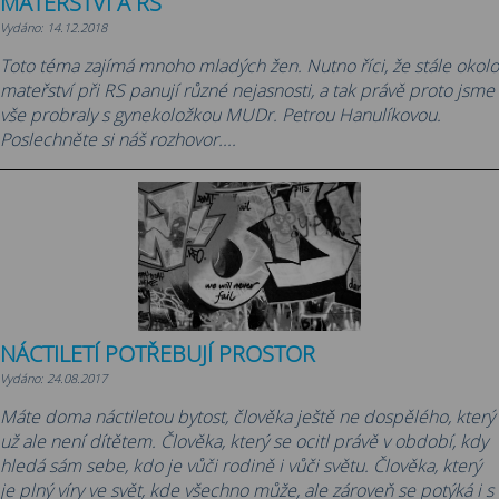
MATEŘSTVÍ A RS
Vydáno: 14.12.2018
Toto téma zajímá mnoho mladých žen. Nutno říci, že stále okolo
mateřství při RS panují různé nejasnosti, a tak právě proto jsme
vše probraly s gynekoložkou MUDr. Petrou Hanulíkovou.
Poslechněte si náš rozhovor....
NÁCTILETÍ POTŘEBUJÍ PROSTOR
Vydáno: 24.08.2017
Máte doma náctiletou bytost, člověka ještě ne dospělého, který
už ale není dítětem. Člověka, který se ocitl právě v období, kdy
hledá sám sebe, kdo je vůči rodině i vůči světu. Člověka, který
je plný víry ve svět, kde všechno může, ale zároveň se potýká i s