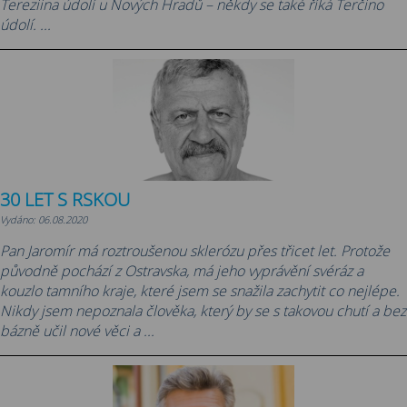
Tereziina údolí u Nových Hradů – někdy se také říká Terčino
údolí. ...
30 LET S RSKOU
Vydáno: 06.08.2020
Pan Jaromír má roztroušenou sklerózu přes třicet let. Protože
původně pochází z Ostravska, má jeho vyprávění svéráz a
kouzlo tamního kraje, které jsem se snažila zachytit co nejlépe.
Nikdy jsem nepoznala člověka, který by se s takovou chutí a bez
bázně učil nové věci a ...