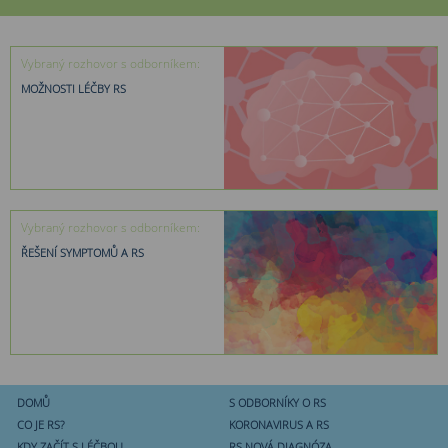
Vybraný rozhovor s odborníkem:
MOŽNOSTI LÉČBY RS
Vybraný rozhovor s odborníkem:
ŘEŠENÍ SYMPTOMŮ A RS
DOMŮ
S ODBORNÍKY O RS
CO JE RS?
KORONAVIRUS A RS
KDY ZAČÍT S LÉČBOU
RS NOVÁ DIAGNÓZA