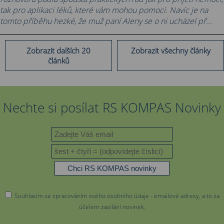
tak pro aplikaci léků, které vám mohou pomoci. Navíc je na
tomto příběhu hezké, že muž paní Aleny se o ni ucházel př...
Zobrazit dalších 20
Zobrazit všechny články
článků
Nechte si posílat RS KOMPAS Novinky
Souhlasím se zpracováním svého osobního údaje - emailové adresy, a to za
účelem zasílání novinek.