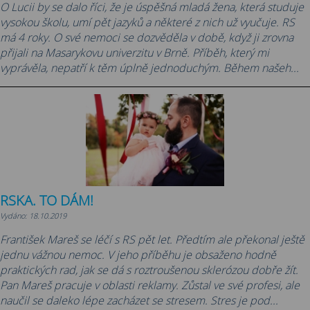
O Lucii by se dalo říci, že je úspěšná mladá žena, která studuje
vysokou školu, umí pět jazyků a některé z nich už vyučuje. RS
má 4 roky. O své nemoci se dozvěděla v době, když ji zrovna
přijali na Masarykovu univerzitu v Brně. Příběh, který mi
vyprávěla, nepatří k těm úplně jednoduchým. Během našeh...
RSKA. TO DÁM!
Vydáno: 18.10.2019
František Mareš se léčí s RS pět let. Předtím ale překonal ještě
jednu vážnou nemoc. V jeho příběhu je obsaženo hodně
praktických rad, jak se dá s roztroušenou sklerózou dobře žít.
Pan Mareš pracuje v oblasti reklamy. Zůstal ve své profesi, ale
naučil se daleko lépe zacházet se stresem. Stres je pod...